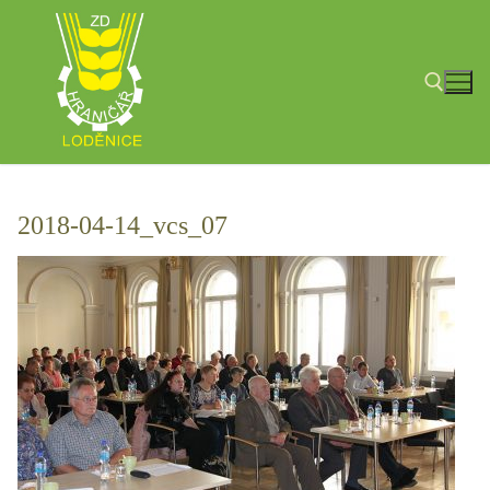
Přeskočit
na
obsah
Hledat:
2018-04-14_vcs_07