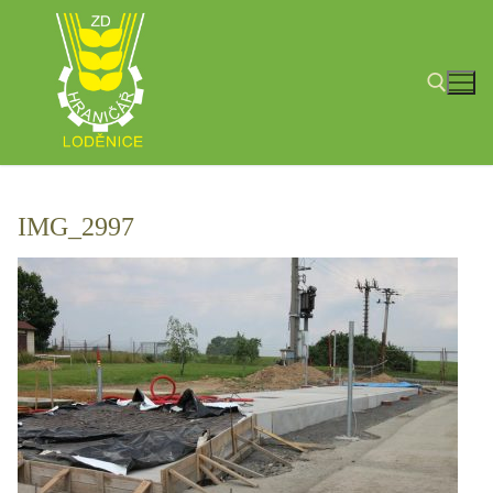
Přeskočit
na
obsah
Hledat:
IMG_2997