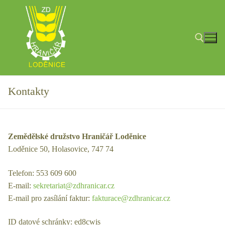
Přeskočit
na
obsah
Hledat:
Kontakty
Zemědělské družstvo Hraničář Loděnice
Loděnice 50, Holasovice, 747 74
Telefon: 553 609 600
E-mail:
sekretariat@zdhranicar.cz
E-mail pro zasílání faktur:
fakturace@zdhranicar.cz
ID datové schránky: ed8cwis