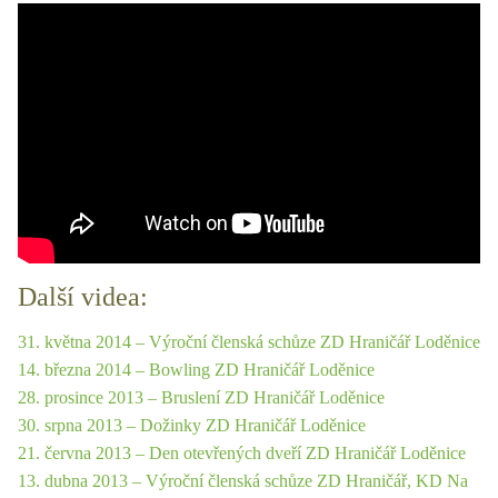
Další videa:
31. května 2014 – Výroční členská schůze ZD Hraničář Loděnice
14. března 2014 – Bowling ZD Hraničář Loděnice
28. prosince 2013 – Bruslení ZD Hraničář Loděnice
30. srpna 2013 – Dožinky ZD Hraničář Loděnice
21. června 2013 – Den otevřených dveří ZD Hraničář Loděnice
13. dubna 2013 – Výroční členská schůze ZD Hraničář, KD Na