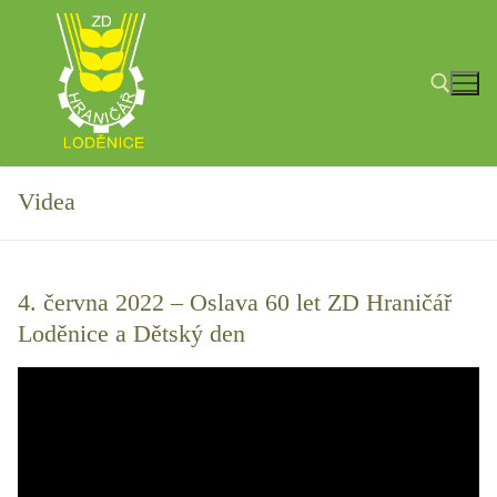
Přeskočit
na
obsah
Hledat:
Videa
4. června 2022 – Oslava 60 let ZD Hraničář
Loděnice a Dětský den