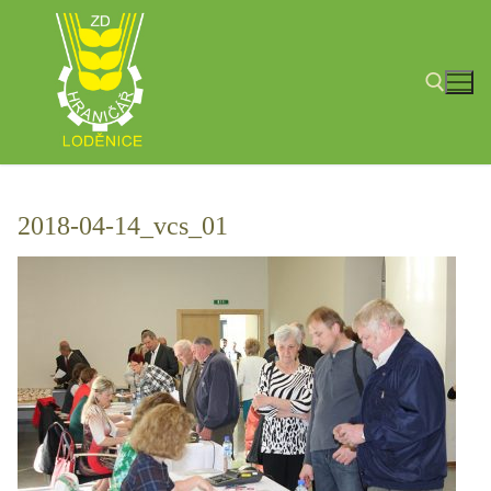
Přeskočit
na
obsah
Hledat:
2018-04-14_vcs_01