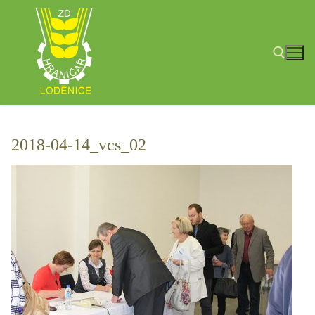
Přeskočit
na
obsah
Hledat:
2018-04-14_vcs_02