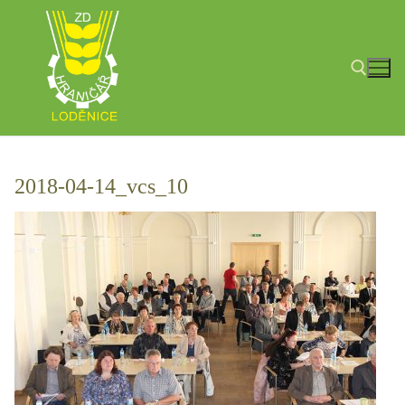
Přeskočit
na
obsah
Hledat:
2018-04-14_vcs_10