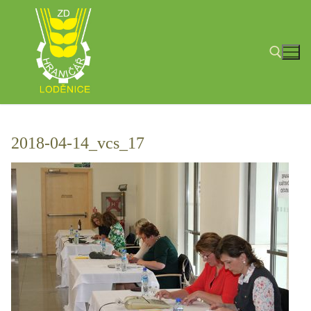
Přeskočit
na
obsah
Hledat:
2018-04-14_vcs_17