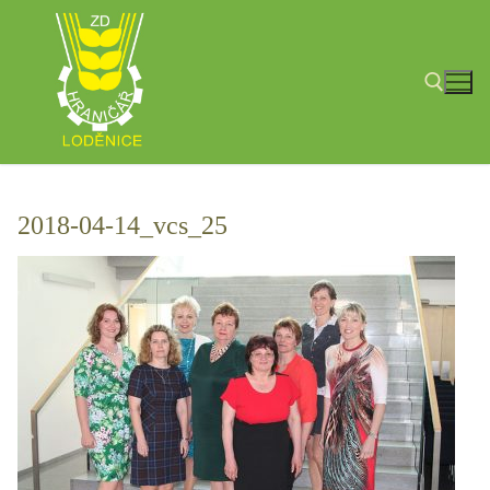
Přeskočit
na
obsah
Hledat:
2018-04-14_vcs_25