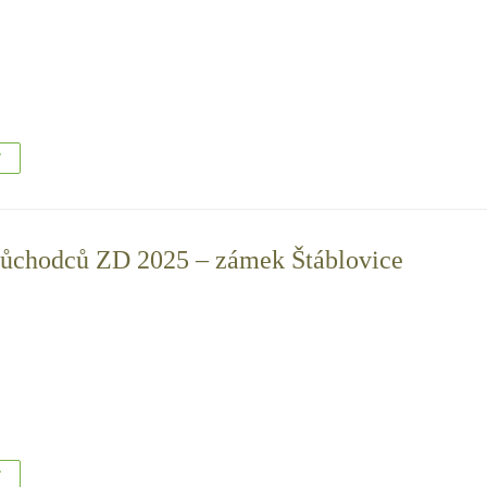
T
důchodců ZD 2025 – zámek Štáblovice
T