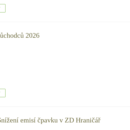
T
důchodců 2026
T
Snížení emisí čpavku v ZD Hraničář