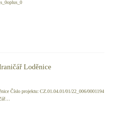
us_0oplus_0
Hraničář Loděnice
ěnice Číslo projektu: CZ.01.04.01/01/22_006/0001194
ičář…