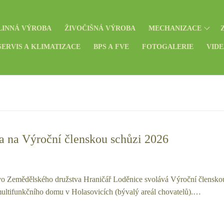
LINNÁ VÝROBA
ŽIVOČIŠNÁ VÝROBA
MECHANIZACE
ERVIS A KLIMATIZACE
BPS A FVE
FOTOGALERIE
VID
 na Výroční členskou schůzi 2026
vo Zemědělského družstva Hraničář Loděnice svolává Výroční členskou 
multifunkčního domu v Holasovicích (bývalý areál chovatelů).…