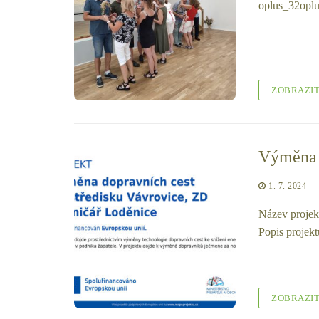
oplus_32opl
ZOBRAZI
Výměna d
1. 7. 2024
Název projek
Popis projek
ZOBRAZI