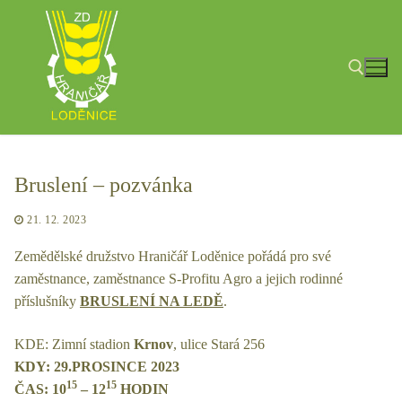
Přeskočit
na
obsah
Hledat:
Bruslení – pozvánka
21. 12. 2023
Zemědělské družstvo Hraničář Loděnice pořádá pro své
zaměstnance, zaměstnance S-Profitu Agro a jejich rodinné
příslušníky
BRUSLENÍ NA LEDĚ
.
KDE: Zimní stadion
Krnov
, ulice Stará 256
KDY: 29.PROSINCE 2023
15
15
ČAS: 10
– 12
HODIN