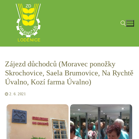
Přeskočit
na
obsah
Hledat:
Zájezd důchodců (Moravec ponožky
Skrochovice, Saela Brumovice, Na Rychtě
Úvalno, Kozí farma Úvalno)
2. 6. 2021